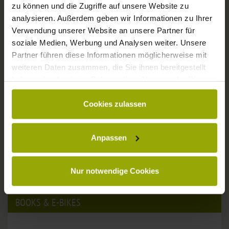
zu können und die Zugriffe auf unsere Website zu
analysieren. Außerdem geben wir Informationen zu Ihrer
Verwendung unserer Website an unsere Partner für
soziale Medien, Werbung und Analysen weiter. Unsere
Partner führen diese Informationen möglicherweise mit
weiteren Daten zusammen, die Sie ihnen bereitgestellt
haben oder die sie im Rahmen Ihrer Nutzung der Dienste
gesammelt haben.
Cookies zulassen
Free use of the route network
We arrange free use of the Freiburg
route network
during
Anpassen
your stay.
Nur notwendige Cookies
BOOKS & E-BIKES