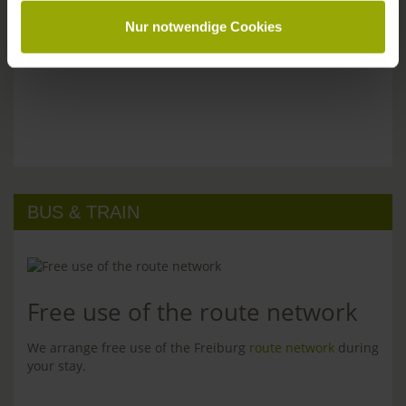
Nur notwendige Cookies
BUS & TRAIN
Free use of the route network
We arrange free use of the Freiburg
route network
during
your stay.