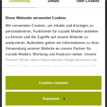
Zustimmung
Details
Über Cookies
Your hotel in Freiburg
Diese Webseite verwendet Cookies
Wir verwenden Cookies, um Inhalte und Anzeigen zu
personalisieren, Funktionen für soziale Medien anbieten
zu können und die Zugriffe auf unsere Website zu
analysieren. Außerdem geben wir Informationen zu Ihrer
CONTACT
Verwendung unserer Website an unsere Partner für
soziale Medien, Werbung und Analysen weiter. Unsere
Partner führen diese Informationen möglicherweise mit
weiteren Daten zusammen, die Sie ihnen bereitgestellt
haben oder die sie im Rahmen Ihrer Nutzung der Dienste
Wishes, questions, enquiries?
gesammelt haben.
Cookies zulassen
Please don't hesitate to get in touch:
Tel: +49 (0)761 - 385 480
info@park-hotel-post.de
Anpassen