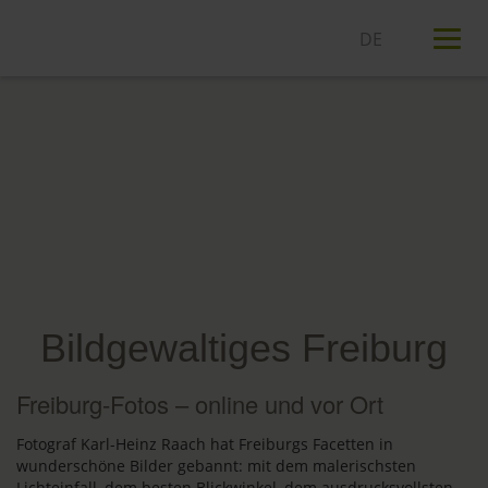
T
n
Bildgewaltiges Freiburg
Freiburg-Fotos – online und vor Ort
Fotograf Karl-Heinz Raach hat Freiburgs Facetten in
wunderschöne Bilder gebannt: mit dem malerischsten
Lichteinfall, dem besten Blickwinkel, dem ausdrucksvollsten