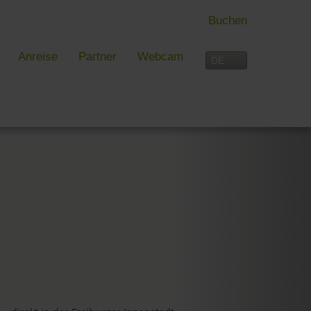
Buchen
Anreise
Partner
Webcam
 FREIBURG
FREIZEIT
rblick
Aktivitäten im Überblick
 und mehr in Freiburg
Freiburg
reiburg
Schwarzwald
Dreiländereck
Interaktive Karte