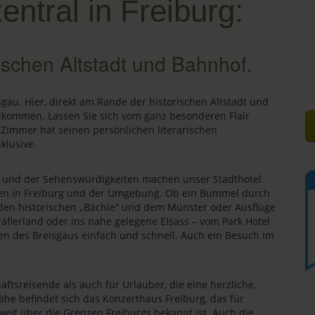
zentral in Freiburg:
ischen Altstadt und Bahnhof.
isgau. Hier, direkt am Rande der historischen Altstadt und
llkommen. Lassen Sie sich vom ganz besonderen Flair
 Zimmer hat seinen persönlichen literarischen
klusive.
s und der Sehenswürdigkeiten machen unser Stadthotel
äten in Freiburg und der Umgebung. Ob ein Bummel durch
, den historischen „Bächle“ und dem Münster oder Ausflüge
äflerland oder ins nahe gelegene Elsass – vom Park Hotel
en des Breisgaus einfach und schnell. Auch ein Besuch im
äftsreisende als auch für Urlauber, die eine herzliche,
ähe befindet sich das Konzerthaus Freiburg, das für
 weit über die Grenzen Freiburgs bekannt ist. Auch die