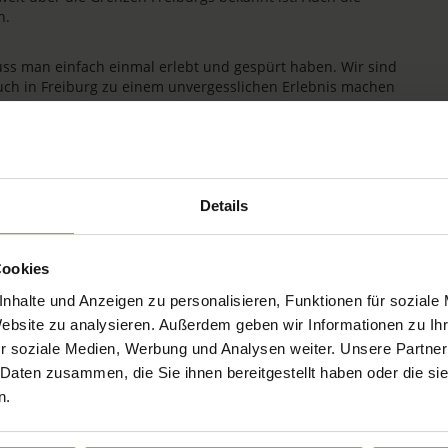
n.
uss man einfach einmal erlebt und gespürt haben. Wir sind
uch in Freiburg zu einem unvergesslichen Erlebnis machen
ichkeit wird bei uns seit jeher gelebt. Wir freuen uns auf
Details
Cookies
nhalte und Anzeigen zu personalisieren, Funktionen für soziale
Website zu analysieren. Außerdem geben wir Informationen zu I
r soziale Medien, Werbung und Analysen weiter. Unsere Partner
 Daten zusammen, die Sie ihnen bereitgestellt haben oder die s
n.
IMPRESSIONEN