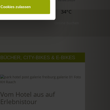
Cookies zulassen
32°C
34°C
34°C
Online buchen
BÜCHER, CITY-BIKES & E-BIKES
Vom Hotel aus auf
Erlebnistour