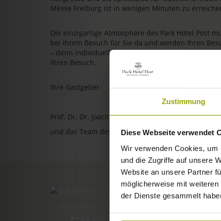
Messe Freiburg ist in wenigen Minuten zu erreiche
Die einzigartige Atmosphäre des Park Hotel Post m
bei Ihrem Besuch für Sie da und werden Ihren Bes
– denn individuelle, persönliche und herzliche Gastl
Ihren Besuch.
Ihre Gastgeber
Zustimmung
Prof. Dr. Dr. Joachim Ollhoff
und das Team des Park Hotel Post
Diese Webseite verwendet 
Wir verwenden Cookies, um I
und die Zugriffe auf unsere 
Website an unsere Partner fü
möglicherweise mit weiteren
der Dienste gesammelt habe
ZIMMER & PREISE