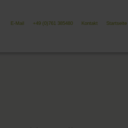
E-Mail
+49 (0)761 385480
Kontakt
Startseite
& LITERATUR
GALERIEN
EVENTS IN
 Kultur & Literatur
Galerien im Überblick
Events im Übe
 von Literatur
Hotel
Messen, Feste
k Südschwarzwald
Freiburg
Lesungen in F
 Baden
Schwarzwald
 Freiburg
Markgräflerland & Kaiserstuhl
n Freiburg
, Kunst & Musik