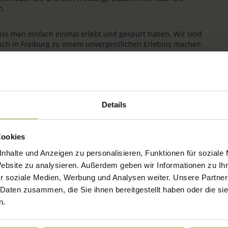
n.
uss man einfach einmal erlebt und gespürt haben. Wir sind
uch in Freiburg zu einem unvergesslichen Erlebnis machen
ichkeit wird bei uns seit jeher gelebt. Wir freuen uns auf
Details
Cookies
nhalte und Anzeigen zu personalisieren, Funktionen für soziale
Website zu analysieren. Außerdem geben wir Informationen zu I
r soziale Medien, Werbung und Analysen weiter. Unsere Partner
 Daten zusammen, die Sie ihnen bereitgestellt haben oder die s
n.
IMPRESSIONEN