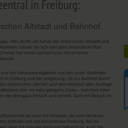
zentral in Freiburg:
ischen Altstadt und Bahnhof.
isgau. Hier, direkt am Rande der historischen Altstadt und
llkommen. Lassen Sie sich vom ganz besonderen Flair
 Zimmer hat seinen persönlichen literarischen
klusive.
s und der Sehenswürdigkeiten machen unser Stadthotel
äten in Freiburg und der Umgebung. Ob ein Bummel durch
, den historischen „Bächle“ und dem Münster oder Ausflüge
äflerland oder ins nahe gelegene Elsass – vom Park Hotel
en des Breisgaus einfach und schnell. Auch ein Besuch im
äftsreisende als auch für Urlauber, die eine herzliche,
ähe befindet sich das Konzerthaus Freiburg, das für
 weit über die Grenzen Freiburgs bekannt ist. Auch die