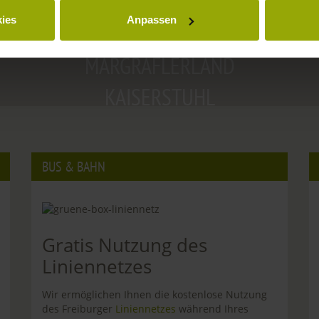
FREIBURG
ies
Anpassen
SCHWARZWALD
MARGRÄFLERLAND
KAISERSTUHL
BUS & BAHN
Gratis Nutzung des
Liniennetzes
Wir ermöglichen Ihnen die kostenlose Nutzung
des Freiburger
Liniennetzes
während Ihres