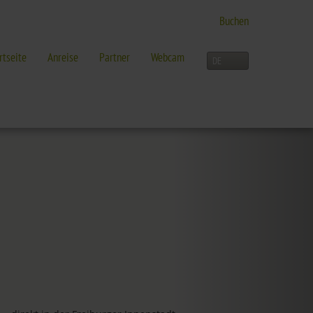
Buchen
rtseite
Anreise
Partner
Webcam
Kontakt
G
FREIZEIT
Anreise
Partner
Webcam
ck
Aktivitäten im Überblick
Aktuelles
 mehr in Freiburg
Freiburg
urg
Schwarzwald
Dreiländereck
Interaktive Karte