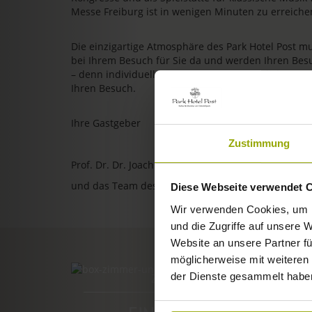
Messe Freiburg ist in wenigen Minuten zu erreiche
Die einzigartige Atmosphäre des Park Hotel Post m
bei Ihrem Besuch für Sie da und werden Ihren Bes
– denn individuelle, persönliche und herzliche Gastl
Ihren Besuch.
Ihre Gastgeber
Zustimmung
Prof. Dr. Dr. Joachim Ollhoff
und das Team des Park Hotel Post
Diese Webseite verwendet 
Wir verwenden Cookies, um I
und die Zugriffe auf unsere 
Website an unsere Partner fü
möglicherweise mit weiteren
der Dienste gesammelt habe
ZIMMER & PREISE