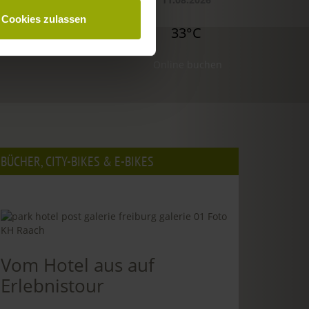
Cookies zulassen
35°C
34°C
33°C
Online buchen
BÜCHER, CITY-BIKES & E-BIKES
Vom Hotel aus auf
Erlebnistour