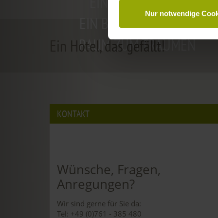
EIN GUTES BUCH,
Nur notwendige Cook
EIN BEQUEMES BETT,
RAUM ZUM TRÄUMEN
Ein Hotel, das gefällt!
KONTAKT
Wünsche, Fragen,
Anregungen?
Wir sind gerne für Sie da:
Tel: +49 (0)761 - 385 480