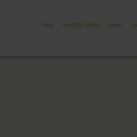
E-Mail
+49 (0)761 385480
Kontakt
Sta
ITERATUR
GALERIEN
EVENTS IN FREIBUR
Kultur & Literatur
Galerien im Überblick
Events im Überbli
 von Literatur
Hotel
Messen, Feste und
k Südschwarzwald
Freiburg
Lesungen in Freib
 Baden
Schwarzwald
 Freiburg
Markgräflerland & Kaiserstuhl
n Freiburg
, Kunst & Musik