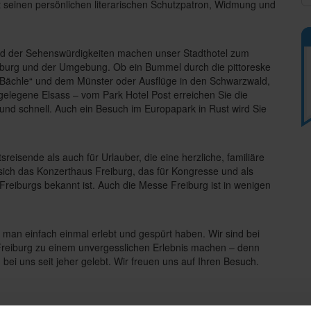
t seinen persönlichen literarischen Schutzpatron, Widmung und
nd der Sehenswürdigkeiten machen unser Stadthotel zum
reiburg und der Umgebung. Ob ein Bummel durch die pittoreske
n „Bächle“ und dem Münster oder Ausflüge in den Schwarzwald,
 gelegene Elsass – vom Park Hotel Post erreichen Sie die
nd schnell. Auch ein Besuch im Europapark in Rust wird Sie
sreisende als auch für Urlauber, die eine herzliche, familiäre
sich das Konzerthaus Freiburg, das für Kongresse und als
 Freiburgs bekannt ist. Auch die Messe Freiburg ist in wenigen
 man einfach einmal erlebt und gespürt haben. Wir sind bei
Freiburg zu einem unvergesslichen Erlebnis machen – denn
d bei uns seit jeher gelebt. Wir freuen uns auf Ihren Besuch.