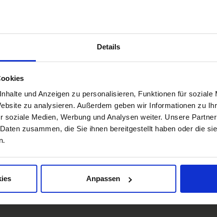
Details
Cookies
nhalte und Anzeigen zu personalisieren, Funktionen für soziale
Box Impressionen DE
D
Website zu analysieren. Außerdem geben wir Informationen zu I
r soziale Medien, Werbung und Analysen weiter. Unsere Partner
en
Impressionen
W
 Daten zusammen, die Sie ihnen bereitgestellt haben oder die s
n.
Freiburg
Schwarzwald
Margräflerland
Kaiserstuhl
O
ies
Anpassen