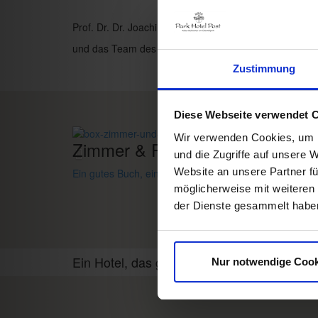
Prof. Dr. Dr. Joachim Ollhoff
und das Team des Park Hotel Post
Zustimmung
Diese Webseite verwendet 
Wir verwenden Cookies, um I
Zimmer & Preise
und die Zugriffe auf unsere 
Website an unsere Partner fü
Ein gutes Buch,
ein bequemes Bett,
Raum zum Träum
möglicherweise mit weiteren
der Dienste gesammelt habe
Ein Hotel, das gefällt!
Nur notwendige Cook