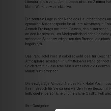
Literaturhotels verzaubern. Jedes einzelne Zimmer ha
kleine Werkauswahl inklusive.
Die zentrale Lage in der Nähe des Hauptbahnhofes u
optimalen Ausgangspunkt für all Ihre Aktivitäten in F
Altstadt Freiburgs mit ihren Gassen, den historische
an den Kaiserstuhl, ins Markgräflerland oder ins nahe
schönsten Sehenswürdigkeiten des Breisgaus einfach u
begeistern.
Das Park Hotel Post ist dabei sowohl ideal für Geschäft
Atmosphäre schätzen. In unmittelbarer Nähe befindet 
Spielstätte für klassische Musik weit über die Grenzen
Minuten zu erreichen.
Die einzigartige Atmosphäre des Park Hotel Post muss
Ihrem Besuch für Sie da und werden Ihren Besuch in 
individuelle, persönliche und herzliche Gastlichkeit wir
Ihre Gastgeber