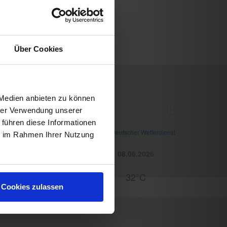
Über Cookies
 Medien anbieten zu können
WD Wettermodul
hrer Verwendung unserer
 führen diese Informationen
etter
© Deutscher Wetterdienst
ie im Rahmen Ihrer Nutzung
Heute
Morgen
08.08.2026
29°C
29°C
32°C
nline buchen
Cookies zulassen