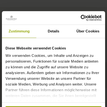
ZIMMER & PREISE
Zustimmung
Details
Über Cookies
IMPRESSIONEN
EIN GUTES BUCH,
© Deutscher Wetterdienst
WETTER
FREIBURG
EIN BEQUEMES BETT,
Diese Webseite verwendet Cookies
Heute
Morgen
10.08.2026
SCHWARZWALD
Wir verwenden Cookies, um Inhalte und Anzeigen zu
RAUM ZUM TRÄUMEN
personalisieren, Funktionen für soziale Medien anbieten
32°C
34°C
34°C
MARGRÄFLERLAND
zu können und die Zugriffe auf unsere Website zu
analysieren. Außerdem geben wir Informationen zu Ihrer
KAISERSTUHL
Ein Hotel, das gefällt!
Verwendung unserer Website an unsere Partner für
soziale Medien, Werbung und Analysen weiter. Unsere
Partner führen diese Informationen möglicherweise mit
weiteren Daten zusammen, die Sie ihnen bereitgestellt
haben oder die sie im Rahmen Ihrer Nutzung der Dienste