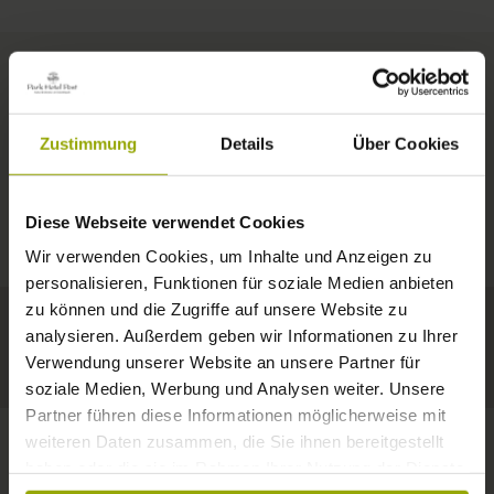
ZIMMER & PREISE
Zustimmung
Details
Über Cookies
IMPRESSIONEN
EIN GUTES BUCH,
© Deutscher Wetterdienst
WETTER
FREIBURG
EIN BEQUEMES BETT,
Diese Webseite verwendet Cookies
Heute
Morgen
09.08.2026
SCHWARZWALD
Wir verwenden Cookies, um Inhalte und Anzeigen zu
RAUM ZUM TRÄUMEN
personalisieren, Funktionen für soziale Medien anbieten
29°C
32°C
35°C
MARGRÄFLERLAND
zu können und die Zugriffe auf unsere Website zu
analysieren. Außerdem geben wir Informationen zu Ihrer
KAISERSTUHL
Ein Hotel, das gefällt!
Verwendung unserer Website an unsere Partner für
soziale Medien, Werbung und Analysen weiter. Unsere
Partner führen diese Informationen möglicherweise mit
weiteren Daten zusammen, die Sie ihnen bereitgestellt
haben oder die sie im Rahmen Ihrer Nutzung der Dienste