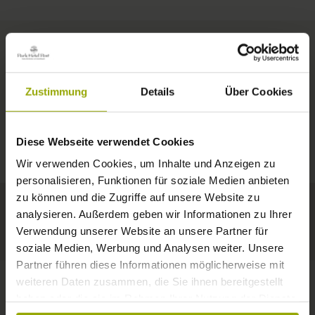
ZIMMER & PREISE
Zustimmung
Details
Über Cookies
IMPRESSIONEN
EIN GUTES BUCH,
© Deutscher Wetterdienst
WETTER
FREIBURG
EIN BEQUEMES BETT,
Diese Webseite verwendet Cookies
Heute
Morgen
09.08.2026
SCHWARZWALD
Wir verwenden Cookies, um Inhalte und Anzeigen zu
RAUM ZUM TRÄUMEN
personalisieren, Funktionen für soziale Medien anbieten
29°C
32°C
34°C
MARGRÄFLERLAND
zu können und die Zugriffe auf unsere Website zu
analysieren. Außerdem geben wir Informationen zu Ihrer
KAISERSTUHL
Ein Hotel, das gefällt!
Verwendung unserer Website an unsere Partner für
soziale Medien, Werbung und Analysen weiter. Unsere
Partner führen diese Informationen möglicherweise mit
weiteren Daten zusammen, die Sie ihnen bereitgestellt
haben oder die sie im Rahmen Ihrer Nutzung der Dienste