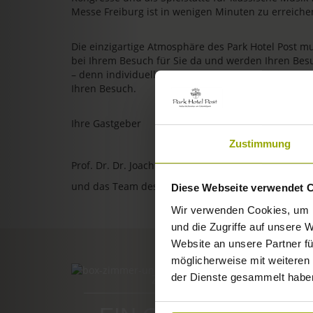
Messe Freiburg ist in wenigen Minuten zu erreiche
Die einzigartige Atmosphäre des Park Hotel Post m
bei Ihrem Besuch für Sie da und werden Ihren Bes
– denn individuelle, persönliche und herzliche Gastl
Ihren Besuch.
Ihre Gastgeber
Zustimmung
Prof. Dr. Dr. Joachim Ollhoff
und das Team des Park Hotel Post
Diese Webseite verwendet 
Wir verwenden Cookies, um I
und die Zugriffe auf unsere 
Website an unsere Partner fü
möglicherweise mit weiteren
der Dienste gesammelt habe
ZIMMER & PREISE