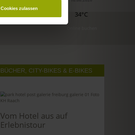
Cookies zulassen
32°C
34°C
34°C
Online buchen
BÜCHER, CITY-BIKES & E-BIKES
Vom Hotel aus auf
Erlebnistour