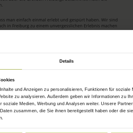
n.
uss man einfach einmal erlebt und gespürt haben. Wir sind
uch in Freiburg zu einem unvergesslichen Erlebnis machen
ichkeit wird bei uns seit jeher gelebt. Wir freuen uns auf
Details
Cookies
nhalte und Anzeigen zu personalisieren, Funktionen für soziale
Website zu analysieren. Außerdem geben wir Informationen zu I
r soziale Medien, Werbung und Analysen weiter. Unsere Partner
 Daten zusammen, die Sie ihnen bereitgestellt haben oder die s
n.
IMPRESSIONEN