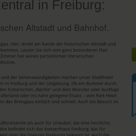
zentral in Freiburg:
ischen Altstadt und Bahnhof.
isgau. Hier, direkt am Rande der historischen Altstadt und
llkommen. Lassen Sie sich vom ganz besonderen Flair
 Zimmer hat seinen persönlichen literarischen
klusive.
s und der Sehenswürdigkeiten machen unser Stadthotel
äten in Freiburg und der Umgebung. Ob ein Bummel durch
, den historischen „Bächle“ und dem Münster oder Ausflüge
äflerland oder ins nahe gelegene Elsass – vom Park Hotel
en des Breisgaus einfach und schnell. Auch ein Besuch im
äftsreisende als auch für Urlauber, die eine herzliche,
ähe befindet sich das Konzerthaus Freiburg, das für
 weit über die Grenzen Freiburgs bekannt ist. Auch die