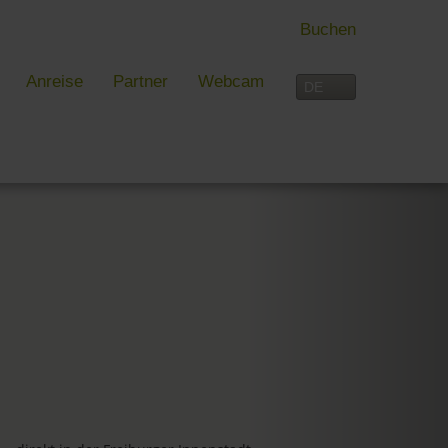
Buchen
Anreise
Partner
Webcam
 FREIBURG
FREIZEIT
rblick
Aktivitäten im Überblick
 und mehr in Freiburg
Freiburg
reiburg
Schwarzwald
Dreiländereck
Interaktive Karte