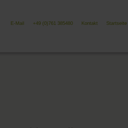
E-Mail
+49 (0)761 385480
Kontakt
Startseite
& LITERATUR
GALERIEN
EVENTS IN
 Kultur & Literatur
Galerien im Überblick
Events im Übe
 von Literatur
Hotel
Messen, Feste
k Südschwarzwald
Freiburg
Lesungen in F
 Baden
Schwarzwald
 Freiburg
Markgräflerland & Kaiserstuhl
n Freiburg
, Kunst & Musik