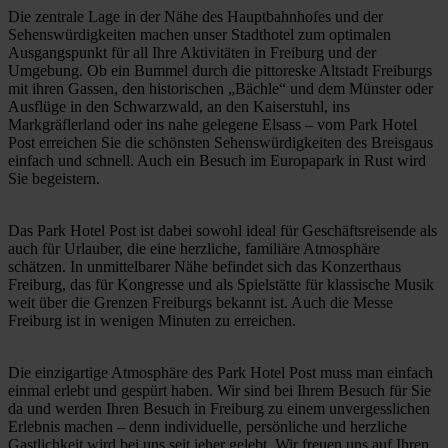
Die zentrale Lage in der Nähe des Hauptbahnhofes und der
Sehenswürdigkeiten machen unser Stadthotel zum optimalen
Ausgangspunkt für all Ihre Aktivitäten in Freiburg und der
Umgebung. Ob ein Bummel durch die pittoreske Altstadt Freiburgs
mit ihren Gassen, den historischen „Bächle“ und dem Münster oder
Ausflüge in den Schwarzwald, an den Kaiserstuhl, ins
Markgräflerland oder ins nahe gelegene Elsass – vom Park Hotel
Post erreichen Sie die schönsten Sehenswürdigkeiten des Breisgaus
einfach und schnell. Auch ein Besuch im Europapark in Rust wird
Sie begeistern.
Das Park Hotel Post ist dabei sowohl ideal für Geschäftsreisende als
auch für Urlauber, die eine herzliche, familiäre Atmosphäre
schätzen. In unmittelbarer Nähe befindet sich das Konzerthaus
Freiburg, das für Kongresse und als Spielstätte für klassische Musik
weit über die Grenzen Freiburgs bekannt ist. Auch die Messe
Freiburg ist in wenigen Minuten zu erreichen.
Die einzigartige Atmosphäre des Park Hotel Post muss man einfach
einmal erlebt und gespürt haben. Wir sind bei Ihrem Besuch für Sie
da und werden Ihren Besuch in Freiburg zu einem unvergesslichen
Erlebnis machen – denn individuelle, persönliche und herzliche
Gastlichkeit wird bei uns seit jeher gelebt. Wir freuen uns auf Ihren