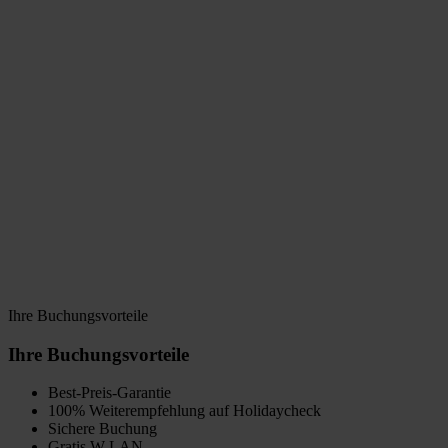
Events in Freiburg
Events im Überblick
Messen, Feste und mehr in Freiburg
Lesungen in Freiburg
Freizeit
Aktivitäten im Überblick
Freiburg
Schwarzwald
Dreiländereck
Interaktive Karte
Service
Kontakt
Anreise
Partner
Webcam
Aktuelles
Ihre Buchungsvorteile
Ihre Buchungsvorteile
Best-Preis-Garantie
100% Weiterempfehlung auf Holidaycheck
Sichere Buchung
Gratis W-LAN