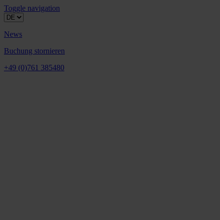
Toggle navigation
News
Buchung stornieren
+49 (0)761 385480
Hotel
Zimmer & Preise
Kultur & Literatur
Übersicht Kultur & Literatur
Inspiriert von Literatur
Naturpark Südschwarzwald
Weinland Baden
Museen in Freiburg
Theater in Freiburg
Literatur, Kunst & Musik
Galerien
Galerien im Überblick
Hotel
Freiburg
Schwarzwald
Markgräflerland & Kaiserstuhl