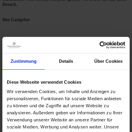
Besuch.
Ihre Gastgeber
Prof. Dr. Dr. Joachim Ollhoff
und das Team des Park Hotel Post
Auf einen Blick
Zustimmung
Details
Über Cookies
direkt in der Freiburger Innenstadt
wenige Schritte zur Fußgängerzone
Diese Webseite verwendet Cookies
100 m zum Hauptbahnhof
Tiefgaragen-Stellplatz
Wir verwenden Cookies, um Inhalte und Anzeigen zu
gratis W-Lan
personalisieren, Funktionen für soziale Medien anbieten
Klimaanlage
zu können und die Zugriffe auf unsere Website zu
Kultur- & Literatur-Hotel
analysieren. Außerdem geben wir Informationen zu Ihrer
Verwendung unserer Website an unsere Partner für
soziale Medien, Werbung und Analysen weiter. Unsere