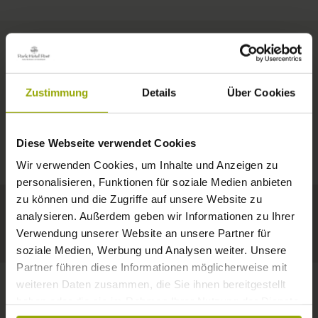
ZIMMER & PREISE
Zustimmung
Details
Über Cookies
IMPRESSIONEN
EIN GUTES BUCH,
© Deutscher Wetterdienst
WETTER
FREIBURG
EIN BEQUEMES BETT,
Diese Webseite verwendet Cookies
Heute
Morgen
09.08.2026
SCHWARZWALD
Wir verwenden Cookies, um Inhalte und Anzeigen zu
RAUM ZUM TRÄUMEN
personalisieren, Funktionen für soziale Medien anbieten
29°C
32°C
34°C
MARGRÄFLERLAND
zu können und die Zugriffe auf unsere Website zu
analysieren. Außerdem geben wir Informationen zu Ihrer
KAISERSTUHL
Ein Hotel, das gefällt!
Verwendung unserer Website an unsere Partner für
soziale Medien, Werbung und Analysen weiter. Unsere
Partner führen diese Informationen möglicherweise mit
weiteren Daten zusammen, die Sie ihnen bereitgestellt
haben oder die sie im Rahmen Ihrer Nutzung der Dienste