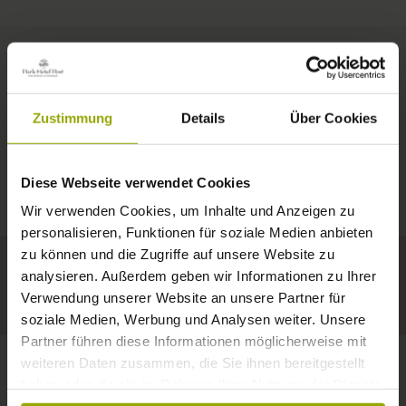
ZIMMER & PREISE
Zustimmung
Details
Über Cookies
IMPRESSIONEN
EIN GUTES BUCH,
© Deutscher Wetterdienst
WETTER
FREIBURG
EIN BEQUEMES BETT,
Diese Webseite verwendet Cookies
Heute
Morgen
12.08.2026
SCHWARZWALD
RAUM ZUM TRÄUMEN
Wir verwenden Cookies, um Inhalte und Anzeigen zu
personalisieren, Funktionen für soziale Medien anbieten
34°C
33°C
34°C
MARGRÄFLERLAND
zu können und die Zugriffe auf unsere Website zu
analysieren. Außerdem geben wir Informationen zu Ihrer
KAISERSTUHL
Ein Hotel, das gefällt!
Verwendung unserer Website an unsere Partner für
soziale Medien, Werbung und Analysen weiter. Unsere
Partner führen diese Informationen möglicherweise mit
weiteren Daten zusammen, die Sie ihnen bereitgestellt
haben oder die sie im Rahmen Ihrer Nutzung der Dienste