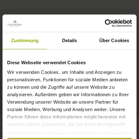
ZIMMER & PREISE
Zustimmung
Details
Über Cookies
IMPRESSIONEN
EIN GUTES BUCH,
© Deutscher Wetterdienst
WETTER
FREIBURG
EIN BEQUEMES BETT,
Diese Webseite verwendet Cookies
Heute
Morgen
12.08.2026
SCHWARZWALD
Wir verwenden Cookies, um Inhalte und Anzeigen zu
RAUM ZUM TRÄUMEN
personalisieren, Funktionen für soziale Medien anbieten
34°C
33°C
34°C
MARGRÄFLERLAND
zu können und die Zugriffe auf unsere Website zu
analysieren. Außerdem geben wir Informationen zu Ihrer
KAISERSTUHL
Ein Hotel, das gefällt!
Verwendung unserer Website an unsere Partner für
soziale Medien, Werbung und Analysen weiter. Unsere
Partner führen diese Informationen möglicherweise mit
weiteren Daten zusammen, die Sie ihnen bereitgestellt
haben oder die sie im Rahmen Ihrer Nutzung der Dienste