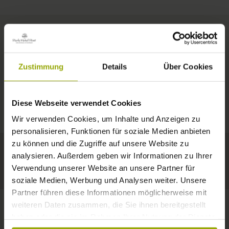
ZIMMER & PREISE
Zustimmung
Details
Über Cookies
IMPRESSIONEN
EIN GUTES BUCH,
© Deutscher Wetterdienst
WETTER
FREIBURG
EIN BEQUEMES BETT,
Diese Webseite verwendet Cookies
Heute
Morgen
10.08.2026
SCHWARZWALD
Wir verwenden Cookies, um Inhalte und Anzeigen zu
RAUM ZUM TRÄUMEN
personalisieren, Funktionen für soziale Medien anbieten
32°C
34°C
34°C
MARGRÄFLERLAND
zu können und die Zugriffe auf unsere Website zu
analysieren. Außerdem geben wir Informationen zu Ihrer
KAISERSTUHL
Ein Hotel, das gefällt!
Verwendung unserer Website an unsere Partner für
soziale Medien, Werbung und Analysen weiter. Unsere
Partner führen diese Informationen möglicherweise mit
weiteren Daten zusammen, die Sie ihnen bereitgestellt
haben oder die sie im Rahmen Ihrer Nutzung der Dienste