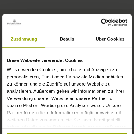
ZIMMER & PREISE
Zustimmung
Details
Über Cookies
IMPRESSIONEN
EIN GUTES BUCH,
© Deutscher Wetterdienst
WETTER
FREIBURG
EIN BEQUEMES BETT,
Diese Webseite verwendet Cookies
Heute
Morgen
08.08.2026
SCHWARZWALD
Wir verwenden Cookies, um Inhalte und Anzeigen zu
RAUM ZUM TRÄUMEN
personalisieren, Funktionen für soziale Medien anbieten
29°C
29°C
32°C
MARGRÄFLERLAND
zu können und die Zugriffe auf unsere Website zu
analysieren. Außerdem geben wir Informationen zu Ihrer
KAISERSTUHL
Ein Hotel, das gefällt!
Verwendung unserer Website an unsere Partner für
soziale Medien, Werbung und Analysen weiter. Unsere
Partner führen diese Informationen möglicherweise mit
weiteren Daten zusammen, die Sie ihnen bereitgestellt
haben oder die sie im Rahmen Ihrer Nutzung der Dienste