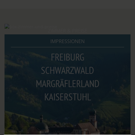
ZIMMER & PREISE
IMPRESSIONEN
EIN GUTES BUCH,
FREIBURG
EIN BEQUEMES BETT,
SCHWARZWALD
RAUM ZUM TRÄUMEN
MARGRÄFLERLAND
KAISERSTUHL