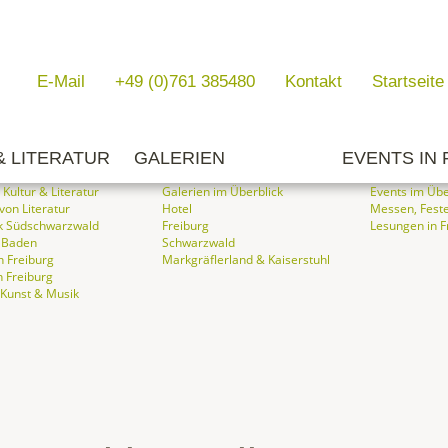
E-Mail
+49 (0)761 385480
Kontakt
Startseite
& LITERATUR
GALERIEN
EVENTS IN
 Kultur & Literatur
Galerien im Überblick
Events im Übe
 von Literatur
Hotel
Messen, Feste
k Südschwarzwald
Freiburg
Lesungen in F
 Baden
Schwarzwald
 Freiburg
Markgräflerland & Kaiserstuhl
n Freiburg
, Kunst & Musik