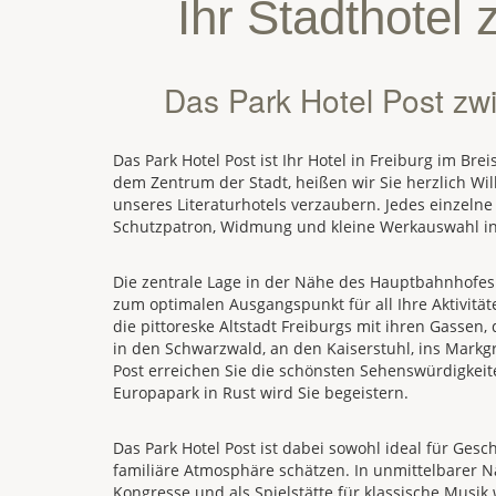
Ihr Stadthotel 
Das Park Hotel Post zw
Das Park Hotel Post ist Ihr Hotel in Freiburg im Bre
dem Zentrum der Stadt, heißen wir Sie herzlich Wi
unseres Literaturhotels verzaubern. Jedes einzelne
Schutzpatron, Widmung und kleine Werkauswahl in
Die zentrale Lage in der Nähe des Hauptbahnhofe
zum optimalen Ausgangspunkt für all Ihre Aktivit
die pittoreske Altstadt Freiburgs mit ihren Gassen
in den Schwarzwald, an den Kaiserstuhl, ins Markgr
Post erreichen Sie die schönsten Sehenswürdigkeit
Europapark in Rust wird Sie begeistern.
Das Park Hotel Post ist dabei sowohl ideal für Gesch
familiäre Atmosphäre schätzen. In unmittelbarer N
Kongresse und als Spielstätte für klassische Musik