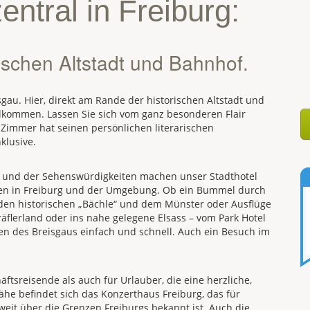
zentral in Freiburg:
ischen Altstadt und Bahnhof.
isgau. Hier, direkt am Rande der historischen Altstadt und
llkommen. Lassen Sie sich vom ganz besonderen Flair
 Zimmer hat seinen persönlichen literarischen
klusive.
s und der Sehenswürdigkeiten machen unser Stadthotel
äten in Freiburg und der Umgebung. Ob ein Bummel durch
, den historischen „Bächle“ und dem Münster oder Ausflüge
äflerland oder ins nahe gelegene Elsass – vom Park Hotel
en des Breisgaus einfach und schnell. Auch ein Besuch im
äftsreisende als auch für Urlauber, die eine herzliche,
ähe befindet sich das Konzerthaus Freiburg, das für
 weit über die Grenzen Freiburgs bekannt ist. Auch die