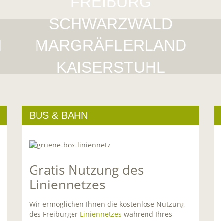
FREIBURG
,
SCHWARZWALD
N
MARGRÄFLERLAND
KAISERSTUHL
BUS & BAHN
Gratis Nutzung des
Liniennetzes
Wir ermöglichen Ihnen die kostenlose Nutzung
des Freiburger
Liniennetzes
während Ihres