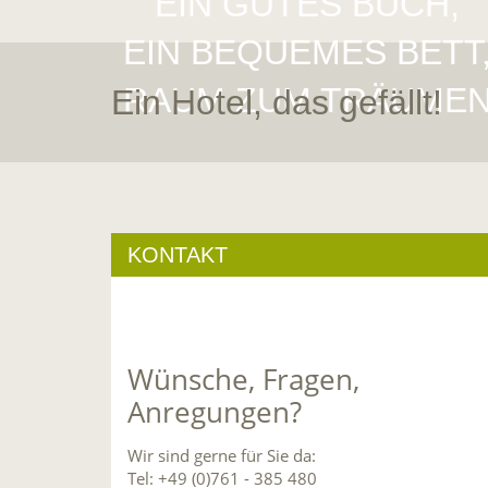
EIN GUTES BUCH,
EIN BEQUEMES BETT
RAUM ZUM TRÄUME
Ein Hotel, das gefällt!
KONTAKT
Wünsche, Fragen,
Anregungen?
Wir sind gerne für Sie da:
Tel: +49 (0)761 - 385 480