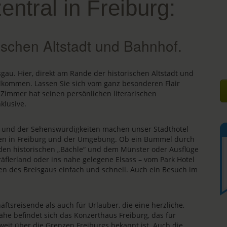
zentral in Freiburg:
ischen Altstadt und Bahnhof.
isgau. Hier, direkt am Rande der historischen Altstadt und
llkommen. Lassen Sie sich vom ganz besonderen Flair
 Zimmer hat seinen persönlichen literarischen
klusive.
s und der Sehenswürdigkeiten machen unser Stadthotel
äten in Freiburg und der Umgebung. Ob ein Bummel durch
, den historischen „Bächle“ und dem Münster oder Ausflüge
äflerland oder ins nahe gelegene Elsass – vom Park Hotel
en des Breisgaus einfach und schnell. Auch ein Besuch im
äftsreisende als auch für Urlauber, die eine herzliche,
ähe befindet sich das Konzerthaus Freiburg, das für
 weit über die Grenzen Freiburgs bekannt ist. Auch die