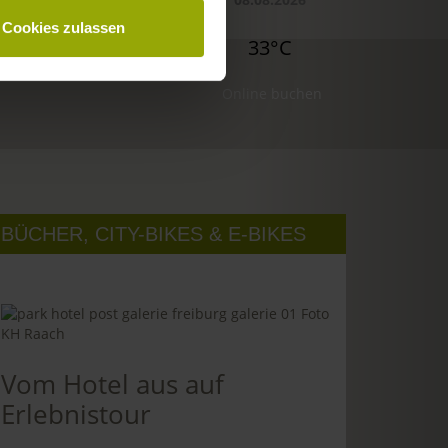
Cookies zulassen
29°C
29°C
33°C
Online buchen
BÜCHER, CITY-BIKES & E-BIKES
Vom Hotel aus auf
Erlebnistour