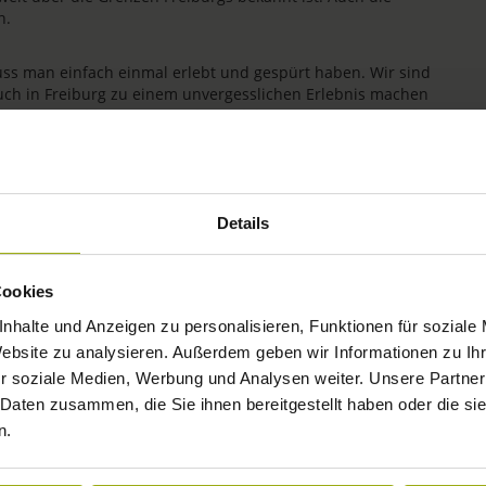
n.
uss man einfach einmal erlebt und gespürt haben. Wir sind
uch in Freiburg zu einem unvergesslichen Erlebnis machen
ichkeit wird bei uns seit jeher gelebt. Wir freuen uns auf
Details
Cookies
nhalte und Anzeigen zu personalisieren, Funktionen für soziale
Website zu analysieren. Außerdem geben wir Informationen zu I
r soziale Medien, Werbung und Analysen weiter. Unsere Partner
 Daten zusammen, die Sie ihnen bereitgestellt haben oder die s
n.
IMPRESSIONEN