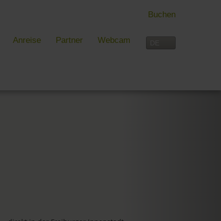
Buchen
Anreise
Partner
Webcam
 FREIBURG
FREIZEIT
rblick
Aktivitäten im Überblick
 und mehr in Freiburg
Freiburg
reiburg
Schwarzwald
Dreiländereck
Interaktive Karte