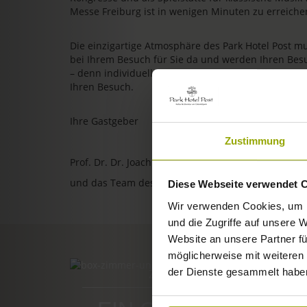
Messe Freiburg ist in wenigen Minuten zu erreiche
Die einzigartige Atmosphäre des Park Hotel Post m
bei Ihrem Besuch für Sie da und werden Ihren Bes
– denn individuelle, persönliche und herzliche Gastl
Ihren Besuch.
Ihre Gastgeber
Zustimmung
Prof. Dr. Dr. Joachim Ollhoff
und das Team des Park Hotel Post
Diese Webseite verwendet 
Wir verwenden Cookies, um I
und die Zugriffe auf unsere 
Website an unsere Partner fü
möglicherweise mit weiteren
der Dienste gesammelt habe
ZIMMER & PREISE