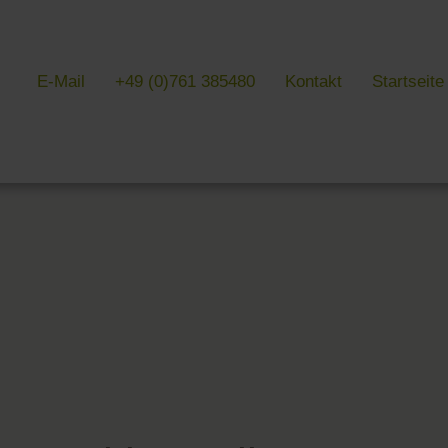
E-Mail
+49 (0)761 385480
Kontakt
Startseite
& LITERATUR
GALERIEN
EVENTS IN
 Kultur & Literatur
Galerien im Überblick
Events im Übe
 von Literatur
Hotel
Messen, Feste
k Südschwarzwald
Freiburg
Lesungen in F
 Baden
Schwarzwald
 Freiburg
Markgräflerland & Kaiserstuhl
n Freiburg
, Kunst & Musik