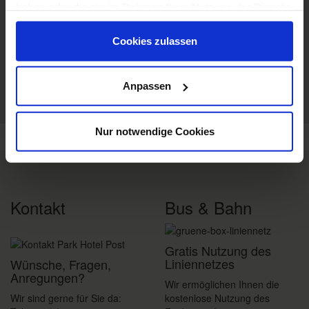
DWD
haben oder die sie im Rahmen Ihrer Nutzung der Dienste
Freiburg
Schwarzwald
Wettermodul
gesammelt haben.
Margräflerland
Kaiserstuhl
Cookies zulassen
Wetter
© Deutscher Wetterdienst
Anpassen
Heute
Morgen
12.08.2026
34°C
33°C
34°C
Nur notwendige Cookies
Ein Hotel, das gefällt!
Kontakt
Bus & Bahn
Gratis Nutzung des
Liniennetzes
Wünsche, Fragen,
Anregungen?
Wir ermöglichen Ihnen die
Wir sind gerne für Sie da:
kostenlose Nutzung des