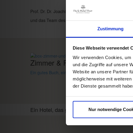
Prof. Dr. Dr. Joachim Ollhoff
und das Team des Park Hotel Post
Zustimmung
Diese Webseite verwendet 
Wir verwenden Cookies, um I
Zimmer & Preise
und die Zugriffe auf unsere 
Website an unsere Partner fü
Ein gutes Buch,
ein bequemes Bett,
Raum zum Träum
möglicherweise mit weiteren
der Dienste gesammelt habe
Ein Hotel, das gefällt!
Nur notwendige Cook