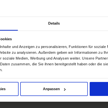
Details
Cookies
nhalte und Anzeigen zu personalisieren, Funktionen für soziale
Box Impressionen DE
D
Website zu analysieren. Außerdem geben wir Informationen zu I
r soziale Medien, Werbung und Analysen weiter. Unsere Partner
en
Impressionen
W
 Daten zusammen, die Sie ihnen bereitgestellt haben oder die s
n.
Freiburg
Schwarzwald
Margräflerland
Kaiserstuhl
O
ies
Anpassen