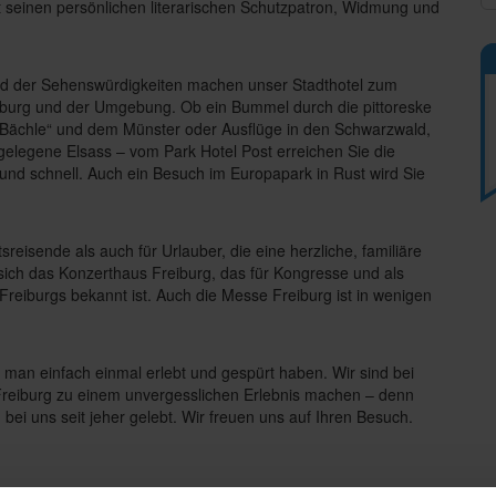
t seinen persönlichen literarischen Schutzpatron, Widmung und
nd der Sehenswürdigkeiten machen unser Stadthotel zum
reiburg und der Umgebung. Ob ein Bummel durch die pittoreske
n „Bächle“ und dem Münster oder Ausflüge in den Schwarzwald,
 gelegene Elsass – vom Park Hotel Post erreichen Sie die
nd schnell. Auch ein Besuch im Europapark in Rust wird Sie
sreisende als auch für Urlauber, die eine herzliche, familiäre
sich das Konzerthaus Freiburg, das für Kongresse und als
 Freiburgs bekannt ist. Auch die Messe Freiburg ist in wenigen
 man einfach einmal erlebt und gespürt haben. Wir sind bei
Freiburg zu einem unvergesslichen Erlebnis machen – denn
d bei uns seit jeher gelebt. Wir freuen uns auf Ihren Besuch.