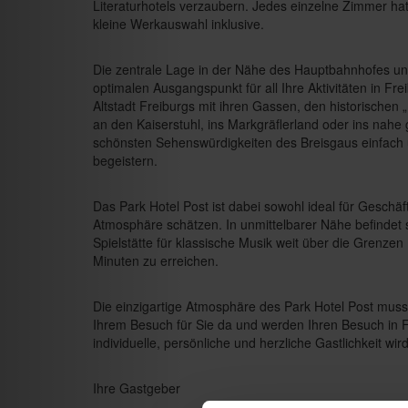
Literaturhotels verzaubern. Jedes einzelne Zimmer ha
kleine Werkauswahl inklusive.
Die zentrale Lage in der Nähe des Hauptbahnhofes u
optimalen Ausgangspunkt für all Ihre Aktivitäten in F
Altstadt Freiburgs mit ihren Gassen, den historische
an den Kaiserstuhl, ins Markgräflerland oder ins nahe
schönsten Sehenswürdigkeiten des Breisgaus einfach u
begeistern.
Das Park Hotel Post ist dabei sowohl ideal für Geschäft
Atmosphäre schätzen. In unmittelbarer Nähe befindet 
Spielstätte für klassische Musik weit über die Grenzen
Minuten zu erreichen.
Die einzigartige Atmosphäre des Park Hotel Post muss
Ihrem Besuch für Sie da und werden Ihren Besuch in 
individuelle, persönliche und herzliche Gastlichkeit wir
Ihre Gastgeber