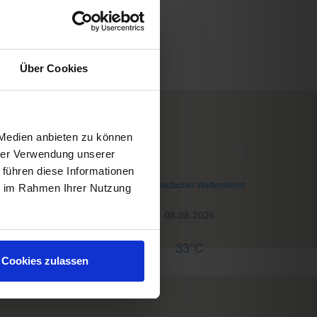
Über Cookies
 Medien anbieten zu können
WD Wettermodul
hrer Verwendung unserer
 führen diese Informationen
etter
© Deutscher Wetterdienst
ie im Rahmen Ihrer Nutzung
Heute
Morgen
08.08.2026
30°C
29°C
33°C
nline buchen
Cookies zulassen