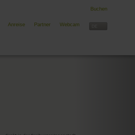
Buchen
Anreise
Partner
Webcam
 FREIBURG
FREIZEIT
rblick
Aktivitäten im Überblick
 und mehr in Freiburg
Freiburg
reiburg
Schwarzwald
Dreiländereck
Interaktive Karte