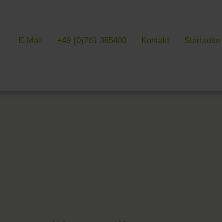
E-Mail
+49 (0)761 385480
Kontakt
Startseite
& LITERATUR
GALERIEN
EVENTS IN
 Kultur & Literatur
Galerien im Überblick
Events im Übe
 von Literatur
Hotel
Messen, Feste
k Südschwarzwald
Freiburg
Lesungen in F
 Baden
Schwarzwald
 Freiburg
Markgräflerland & Kaiserstuhl
n Freiburg
, Kunst & Musik