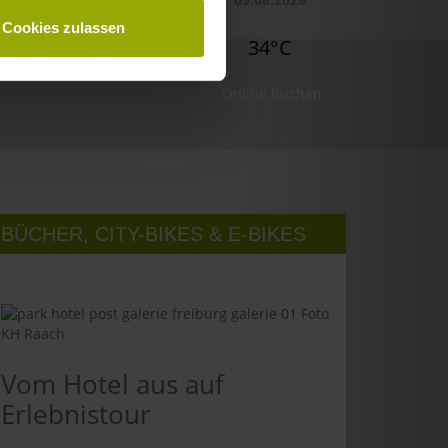
Cookies zulassen
29°C
32°C
34°C
Online buchen
BÜCHER, CITY-BIKES & E-BIKES
Vom Hotel aus auf
Erlebnistour