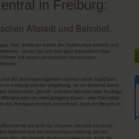
zentral in Freiburg:
ischen Altstadt und Bahnhof.
isgau. Hier, direkt am Rande der historischen Altstadt und
llkommen. Lassen Sie sich vom ganz besonderen Flair
 Zimmer hat seinen persönlichen literarischen
klusive.
s und der Sehenswürdigkeiten machen unser Stadthotel
äten in Freiburg und der Umgebung. Ob ein Bummel durch
, den historischen „Bächle“ und dem Münster oder Ausflüge
äflerland oder ins nahe gelegene Elsass – vom Park Hotel
en des Breisgaus einfach und schnell. Auch ein Besuch im
äftsreisende als auch für Urlauber, die eine herzliche,
ähe befindet sich das Konzerthaus Freiburg, das für
 weit über die Grenzen Freiburgs bekannt ist. Auch die