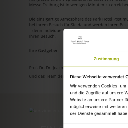
Messe Freiburg ist in wenigen Minuten zu erreiche
Die einzigartige Atmosphäre des Park Hotel Post m
bei Ihrem Besuch für Sie da und werden Ihren Bes
– denn individuelle, persönliche und herzliche Gastl
Ihren Besuch.
Ihre Gastgeber
Zustimmung
Prof. Dr. Dr. Joachim Ollhoff
und das Team des Park Hotel Post
Diese Webseite verwendet 
Wir verwenden Cookies, um I
und die Zugriffe auf unsere 
Website an unsere Partner fü
möglicherweise mit weiteren
der Dienste gesammelt habe
ZIMMER & PREISE