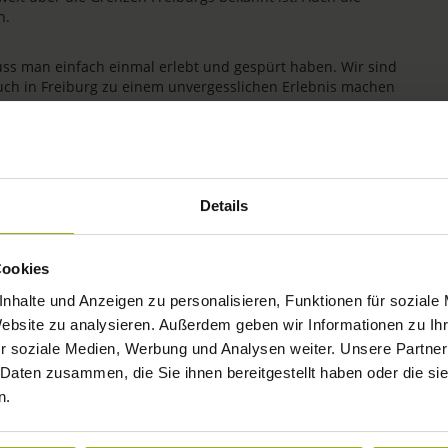
n.
uss man einfach einmal erlebt und gespürt haben. Wir sind
uch in Freiburg zu einem unvergesslichen Erlebnis machen
ichkeit wird bei uns seit jeher gelebt. Wir freuen uns auf
Details
Cookies
nhalte und Anzeigen zu personalisieren, Funktionen für soziale
Website zu analysieren. Außerdem geben wir Informationen zu I
r soziale Medien, Werbung und Analysen weiter. Unsere Partner
 Daten zusammen, die Sie ihnen bereitgestellt haben oder die s
n.
IMPRESSIONEN